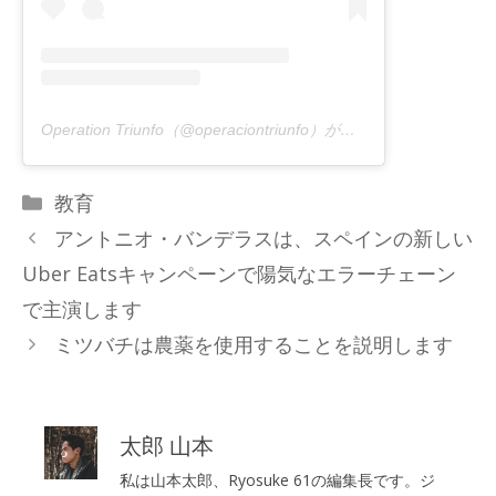
Operation Triunfo（@operaciontriunfo）が共有する出版物
カ
教育
テ
アントニオ・バンデラスは、スペインの新しい
ゴ
Uber Eatsキャンペーンで陽気なエラーチェーン
リ
で主演します
ー
ミツバチは農薬を使用することを説明します
太郎 山本
私は山本太郎、Ryosuke 61の編集長です。ジ