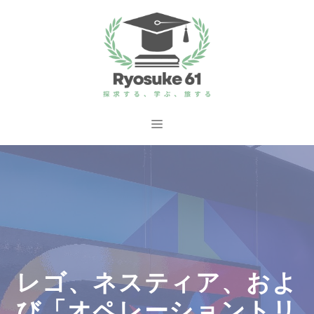
コ
ン
テ
ン
ツ
へ
メ
ス
ニ
キ
ッ
ュ
プ
ー
レゴ、ネスティア、およ
び「オペレーショントリ