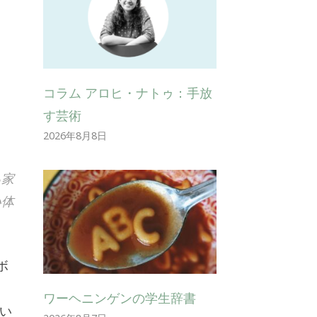
コラム アロヒ・ナトゥ：手放
す芸術
2026年8月8日
る家
い体
ボ
ワーヘニンゲンの学生辞書
い