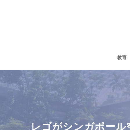
コ
ン
テ
ン
ツ
へ
教育
ス
キ
ッ
プ
レゴがシンガポール