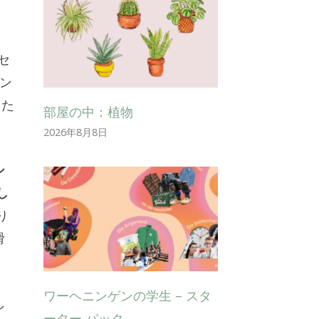
セ
ン
てた
部屋の中：植物
2026年8月8日
シ
し
り
滑
ワーヘニンゲンの学生 – スタ
し
ーター パック