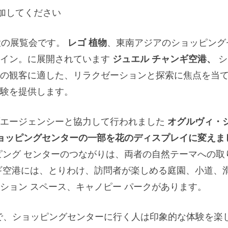
追加してください
大の展覧会です。
レゴ
植物
、東南アジアのショッピング
イン。に展開されています
ジュエル チャンギ空港、
シ
の観客に適した、リラクゼーションと探索に焦点を当
験を提供します。
エージェンシーと協力して行われました
オグルヴィ・
ョッピングセンターの一部を花のディスプレイに変えま
ピング センターのつながりは、両者の自然テーマへの取
ギ空港には、とりわけ、訪問者が楽しめる庭園、小道、
ション スペース、キャノピー パークがあります。
まで、ショッピングセンターに行く人は印象的な体験を楽