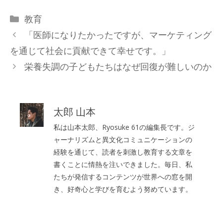
カ
教育
テ
「医師になりたかったですが、マーケティング
ゴ
を通じて社会に貢献できて幸せです。」
リ
栄養失調の子どもたちはなぜ回復が難しいのか
ー
太郎 山本
私は山本太郎、Ryosuke 61の編集長です。ジ
ャーナリズムと異文化コミュニケーションの
経験を通じて、読者を刺激し教育する文章を
書くことに情熱を注いできました。毎日、私
たちが発信するコンテンツが世界への窓を開
き、好奇心と学びを育むよう努めています。