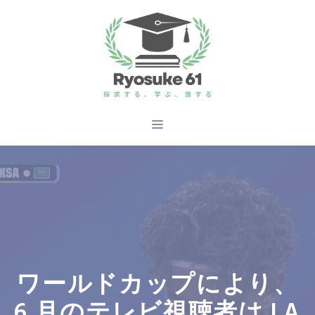
コ
ン
テ
ン
ツ
へ
メ
ス
ニ
キ
ッ
ュ
プ
ー
ワールドカップにより、
6 月のテレビ視聴者は LA