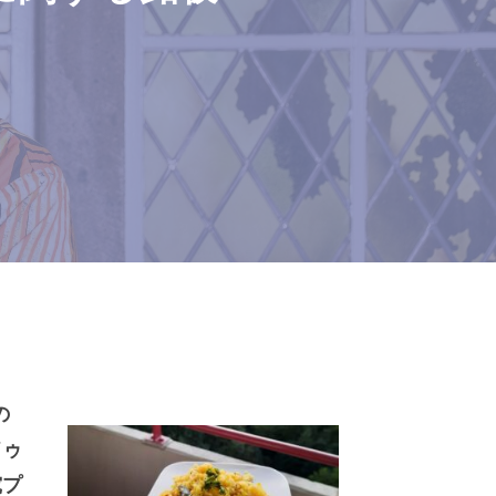
の
ドゥ
究プ