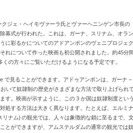
ークジェ・ヘイモヴァーラ氏とヴァーヘニンゲン市長の
除幕式が行われた。これは、ガーナ、スリナム、オラ
うに彩るかについてのアドアンポンのヴェニプロジェ
それについて作った映画も初公開されました。約45分
多くの方々にご覧いただけるようになる予定です。
be で見ることができます。アドゥアンポンは、ガーナ –
光において奴隷制の歴史がさまざまな方法で取り上げられ
ます。映画が示すように、この 3 か国は奴隷制度とい
対処する方法は大きく異なります。たとえば、エルミ
 (スリナム) の観光では、人々は象徴的な鎖に至るまで、
ことができますが、アムステルダムの通常の観光では