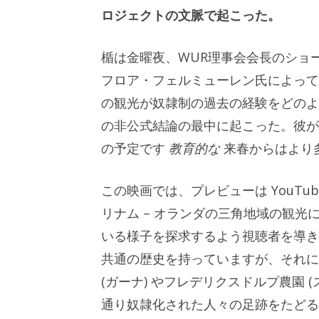
ロジェクトの文脈で起こった。
楯は金曜夜、WUR理事会会長のショ
フロア・フェルミューレン氏によって
の観光が奴隷制の過去の経験をどのよ
の非公式結論の最中に起こった。彼が
の予定です
教育的な
来春からはより
この映画では、プレビューは YouTu
リナム – オランダの三角地域の観
いる様子を探求するよう視聴者を導き
共通の歴史を持っていますが、それに
(ガーナ) やフレデリクスドルプ農園
通り奴隷化された人々の足跡をたどる