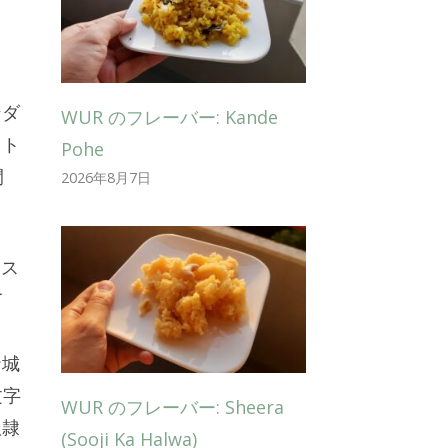
ンダ
WUR のフレーバー: Kande
クト
Pohe
間
2026年8月7日
 ス
て
う
ナ城
文字
WUR のフレーバー: Sheera
奴隷
(Sooji Ka Halwa)