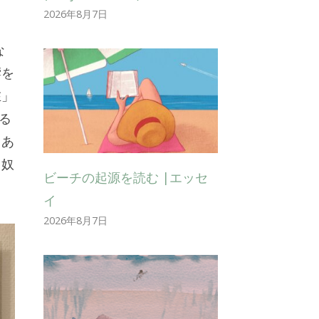
2026年8月7日
な
響を
在」
る
、あ
、奴
ビーチの起源を読む |エッセ
イ
2026年8月7日