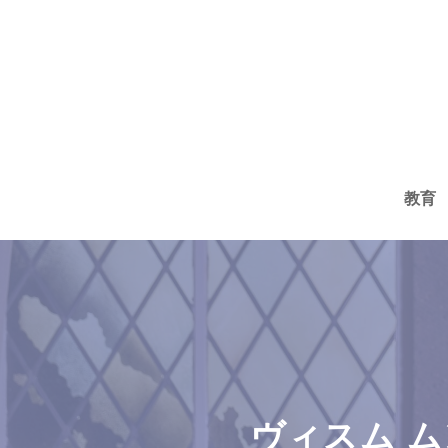
コ
ン
テ
ン
ツ
へ
教育
ス
キ
ッ
プ
ヴィスム 