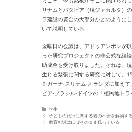
らこそ、今も銘板がそこに掲げられて
リナムとバタビア（現ジャカルタ）の
ラ建設の資金の大部分がどのようにし
いて説明している。
金曜日の会議は、アドゥアンポンが以
った研究プロジェクトの非公式な結論
助成金を受け取りました。それは、現
生じる緊張に関する研究に対して、15
るガーナ-スリナム-オランダに加えて
ビア-ブラジル-ドイツの「植民地ト
カ
学生
テ
子どもの旅行に関する親の不安を解消するため
ゴ
教育削減はほぼそのまま残っている
リ