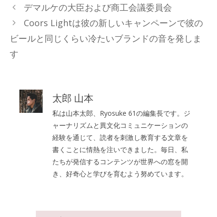
テ
デマルケの大臣および商工会議委員会
ゴ
Coors Lightは彼の新しいキャンペーンで彼の
リ
ビールと同じくらい冷たいブランドの音を発しま
ー
す
太郎 山本
私は山本太郎、Ryosuke 61の編集長です。ジ
ャーナリズムと異文化コミュニケーションの
経験を通じて、読者を刺激し教育する文章を
書くことに情熱を注いできました。毎日、私
たちが発信するコンテンツが世界への窓を開
き、好奇心と学びを育むよう努めています。