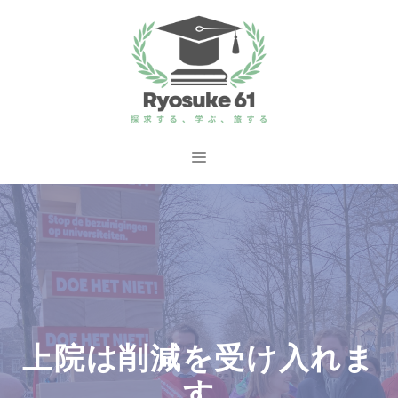
コ
ン
テ
ン
ツ
へ
メ
ス
ニ
キ
ッ
ュ
プ
ー
上院は削減を受け入れま
す