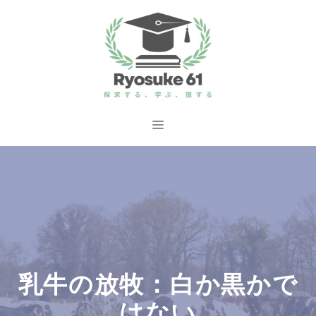
コ
ン
テ
ン
ツ
へ
メ
ス
ニ
キ
ッ
ュ
プ
ー
乳牛の放牧：白か黒かで
はない