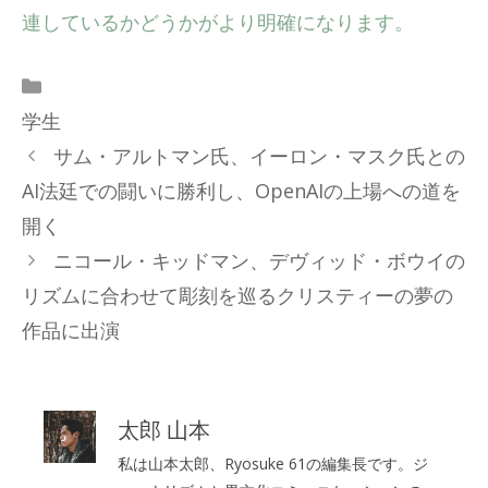
連しているかどうかがより明確になります。
カ
テ
学生
ゴ
サム・アルトマン氏、イーロン・マスク氏との
リ
AI法廷での闘いに勝利し、OpenAIの上場への道を
ー
開く
ニコール・キッドマン、デヴィッド・ボウイの
リズムに合わせて彫刻を巡るクリスティーの夢の
作品に出演
太郎 山本
私は山本太郎、Ryosuke 61の編集長です。ジ