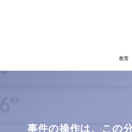
コ
ン
テ
ン
ツ
へ
教育
ス
キ
ッ
プ
事件の操作は、この