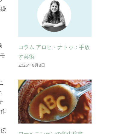
が繰
発
コラム アロヒ・ナトゥ：手放
モ
す芸術
2026年8月8日
たこ
で、
テ
操作
ら伝
ワーヘニンゲンの学生辞書