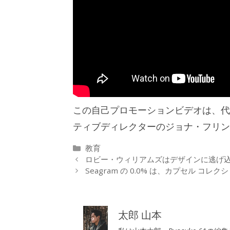
この自己プロモーションビデオは、代理
ティブディレクターのジョナ・フリン
カ
教育
テ
ロビー・ウィリアムズはデザインに逃げ
ゴ
Seagram の 0.0% は、カプセル 
リ
ー
太郎 山本