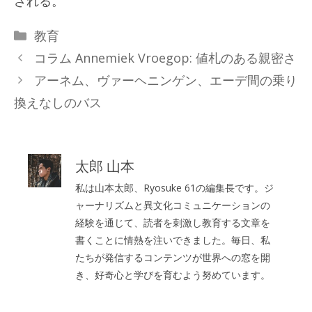
される。
カ
教育
テ
コラム Annemiek Vroegop: 値札のある親密さ
ゴ
アーネム、ヴァーヘニンゲン、エーデ間の乗り
リ
換えなしのバス
ー
太郎 山本
私は山本太郎、Ryosuke 61の編集長です。ジ
ャーナリズムと異文化コミュニケーションの
経験を通じて、読者を刺激し教育する文章を
書くことに情熱を注いできました。毎日、私
たちが発信するコンテンツが世界への窓を開
き、好奇心と学びを育むよう努めています。