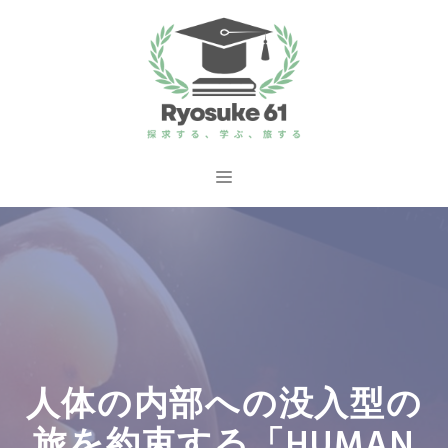
コ
ン
テ
ン
ツ
へ
メ
ス
ニ
キ
ッ
ュ
プ
ー
人体の内部への没入型の
旅を約束する「HUMAN