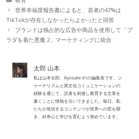
テ
世界幸福度報告書によると、若者の47%は
ゴ
TikTokが存在しなかったらよかったと回答
リ
ブランドは独占的な広告や商品を使用して「プ
ー
ラダを着た悪魔 2」マーケティングに統合
太郎 山本
私は山本太郎、Ryosuke 61の編集長です。ジ
ャーナリズムと異文化コミュニケーションの
経験を通じて、読者を刺激し教育する文章を
書くことに情熱を注いできました。毎日、私
たちが発信するコンテンツが世界への窓を開
き、好奇心と学びを育むよう努めています。