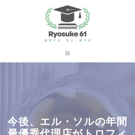
コ
ン
テ
ン
ツ
へ
メ
ス
ニ
キ
ッ
ュ
プ
ー
今後、エル・ソルの年間
最優秀代理店がトロフィ