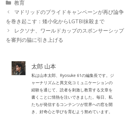
カ
教育
テ
マドリッドのプライドキャンペーンが再び論争
ゴ
を巻き起こす：矮小化からLGTBI抹殺まで
リ
レクソナ、ワールドカップのスポンサーシップ
ー
を審判の脇に引き上げる
太郎 山本
私は山本太郎、Ryosuke 61の編集長です。ジ
ャーナリズムと異文化コミュニケーションの
経験を通じて、読者を刺激し教育する文章を
書くことに情熱を注いできました。毎日、私
たちが発信するコンテンツが世界への窓を開
き、好奇心と学びを育むよう努めています。