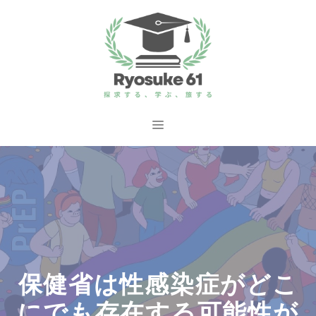
コ
ン
テ
ン
ツ
へ
メ
ス
ニ
キ
ッ
ュ
プ
ー
保健省は性感染症がどこ
にでも存在する可能性が