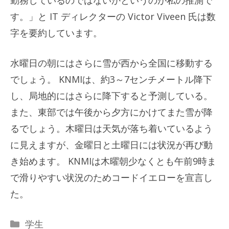
す。」と IT ディレクターの Victor Viveen 氏は数
字を要約しています。
水曜日の朝にはさらに雪が西から全国に移動する
でしょう。 KNMIは、約3～7センチメートル降下
し、局地的にはさらに降下すると予測している。
また、東部では午後から夕方にかけてまた雪が降
るでしょう。木曜日は天気が落ち着いているよう
に見えますが、金曜日と土曜日には状況が再び動
き始めます。 KNMIは木曜朝少なくとも午前9時ま
で滑りやすい状況のためコードイエローを宣言し
た。
カ
学生