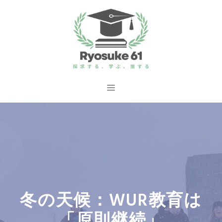
コ
ン
テ
ン
ツ
へ
メ
ス
ニ
キ
ッ
ュ
プ
ー
冬の天候：WUR教育は
「原則継続」