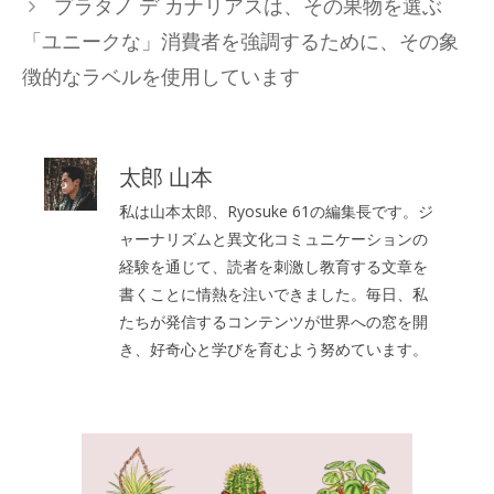
プラタノ デ カナリアスは、その果物を選ぶ
ー
「ユニークな」消費者を強調するために、その象
徴的なラベルを使用しています
太郎 山本
私は山本太郎、Ryosuke 61の編集長です。ジ
ャーナリズムと異文化コミュニケーションの
経験を通じて、読者を刺激し教育する文章を
書くことに情熱を注いできました。毎日、私
たちが発信するコンテンツが世界への窓を開
き、好奇心と学びを育むよう努めています。