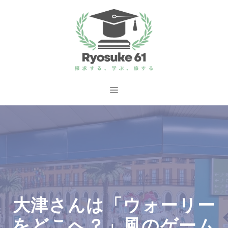
コ
ン
テ
ン
ツ
へ
メ
ス
ニ
キ
ッ
ュ
プ
ー
大津さんは「ウォーリー
をどこへ？」風のゲーム