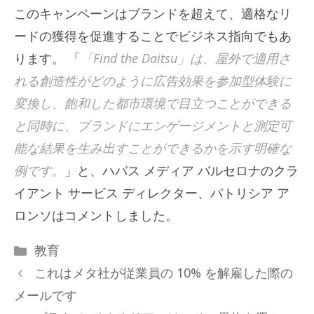
このキャンペーンはブランドを超えて、適格なリ
ードの獲得を促進することでビジネス指向でもあ
ります。 「
「Find the Daitsu」は、屋外で適用さ
れる創造性がどのように広告効果を参加型体験に
変換し、飽和した都市環境で目立つことができる
と同時に、ブランドにエンゲージメントと測定可
能な結果を​​生み出すことができるかを示す明確な
例です。
」と、ハバス メディア バルセロナのクラ
イアント サービス ディレクター、パトリシア ア
ロンソはコメントしました。
カ
教育
テ
これはメタ社が従業員の 10% を解雇した際の
ゴ
メールです
リ