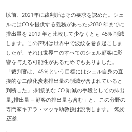
以前、2021年に裁判所はその要求を認めた。シェ
ルにはCOを提供する義務があった
2030 年までに
2
排出量を 2019 年と比較して少なくとも 45% 削減
します。この声明は世界中で波紋を巻き起こしま
したが、それは世界中のすべてのシェル顧客に影
響を与える可能性があるためでもありました。
「裁判官は、45％という目標にはシェル自身の直
接的な二酸化炭素排出量の削減が含まれていると
判断した」
間接的な CO 削減の手段としての排出
2
量
排出量 – 顧客の排出量も含む」と、この分野の
2
専門家キアラ・マッキ助教授は説明します。
気候
正義
。