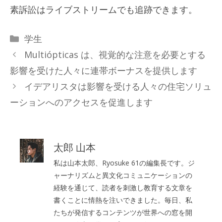
素訴訟はライブストリームでも追跡できます。
カ
学生
テ
Multiópticas は、視覚的な注意を必要とする
ゴ
影響を受けた人々に連帯ボーナスを提供します
リ
イデアリスタは影響を受ける人々の住宅ソリュ
ー
ーションへのアクセスを促進します
太郎 山本
私は山本太郎、Ryosuke 61の編集長です。ジ
ャーナリズムと異文化コミュニケーションの
経験を通じて、読者を刺激し教育する文章を
書くことに情熱を注いできました。毎日、私
たちが発信するコンテンツが世界への窓を開