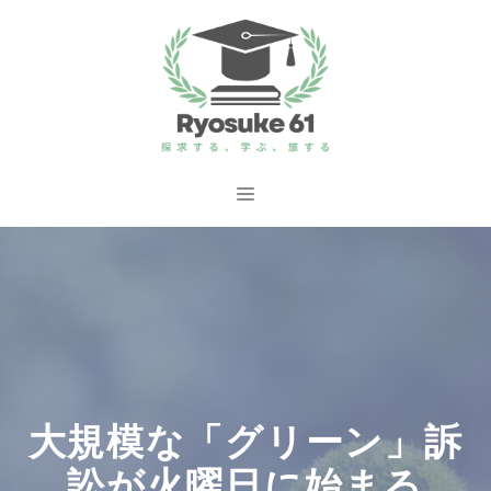
コ
ン
テ
ン
ツ
へ
メ
ス
ニ
キ
ッ
ュ
プ
ー
大規模な「グリーン」訴
訟が火曜日に始まる