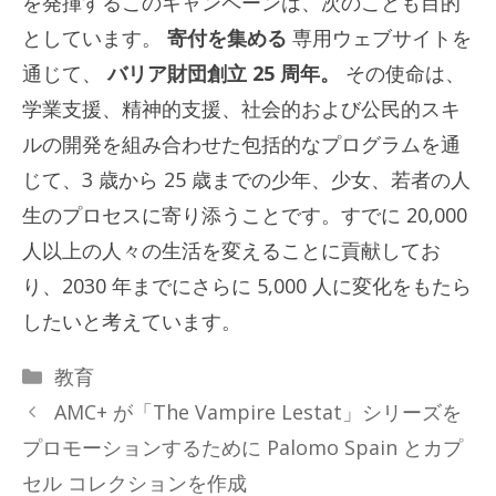
を発揮するこのキャンペーンは、次のことも目的
としています。
寄付を集める
専用ウェブサイトを
通じて、
バリア財団創立 25 周年。
その使命は、
学業支援、精神的支援、社会的および公民的スキ
ルの開発を組み合わせた包括的なプログラムを通
じて、3 歳から 25 歳までの少年、少女、若者の人
生のプロセスに寄り添うことです。すでに 20,000
人以上の人々の生活を変えることに貢献してお
り、2030 年までにさらに 5,000 人に変化をもたら
したいと考えています。
カ
教育
テ
AMC+ が「The Vampire Lestat」シリーズを
ゴ
プロモーションするために Palomo Spain とカプ
リ
セル コレクションを作成
ー