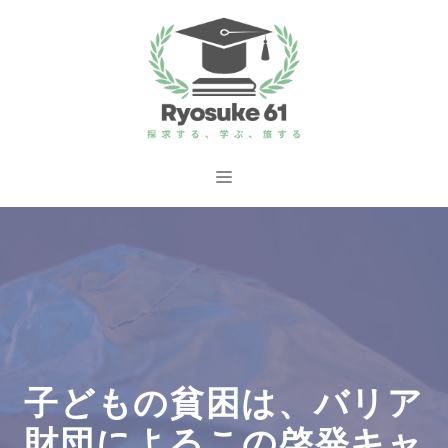
コ
ン
テ
ン
ツ
へ
メ
ス
ニ
キ
ッ
ュ
プ
ー
子どもの貧困は、バリア
財団によるこの啓発キャ