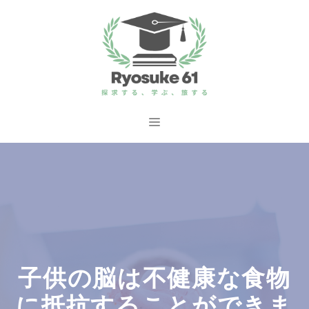
コ
ン
テ
ン
ツ
へ
メ
ス
ニ
キ
ッ
ュ
プ
ー
子供の脳は不健康な食物
に抵抗することができま