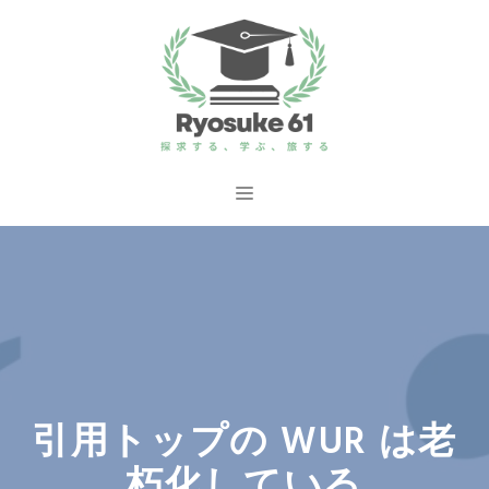
コ
ン
テ
ン
ツ
へ
メ
ス
ニ
キ
ッ
ュ
プ
ー
引用トップの WUR は老
朽化している