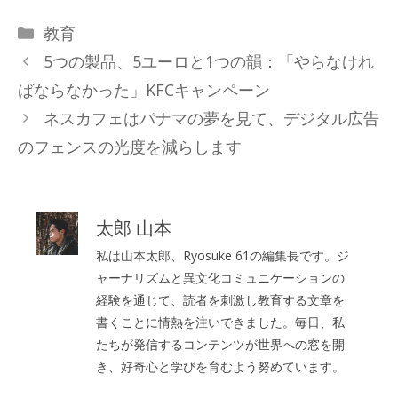
カ
教育
テ
5つの製品、5ユーロと1つの韻：「やらなけれ
ゴ
ばならなかった」KFCキャンペーン
リ
ネスカフェはパナマの夢を見て、デジタル広告
ー
のフェンスの光度を減らします
太郎 山本
私は山本太郎、Ryosuke 61の編集長です。ジ
ャーナリズムと異文化コミュニケーションの
経験を通じて、読者を刺激し教育する文章を
書くことに情熱を注いできました。毎日、私
たちが発信するコンテンツが世界への窓を開
き、好奇心と学びを育むよう努めています。