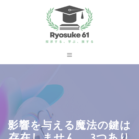
コ
ン
テ
ン
ツ
へ
メ
ス
ニ
キ
ッ
ュ
プ
ー
影響を与える魔法の鍵は
存在しません。 3つあり