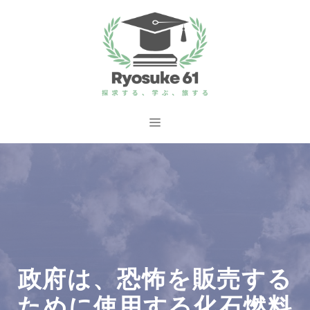
コ
ン
テ
ン
ツ
へ
メ
ス
ニ
キ
ッ
ュ
プ
ー
政府は、恐怖を販売する
ために使用する化石燃料