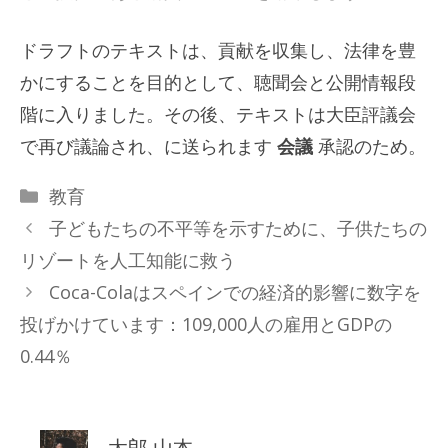
ドラフトのテキストは、貢献を収集し、法律を豊
かにすることを目的として、聴聞会と公開情報段
階に入りました。その後、テキストは大臣評議会
で再び議論され、に送られます
会議
承認のため。
カ
教育
テ
子どもたちの不平等を示すために、子供たちの
ゴ
リゾートを人工知能に救う
リ
Coca-Colaはスペインでの経済的影響に数字を
ー
投げかけています：109,000人の雇用とGDPの
0.44％
太郎 山本