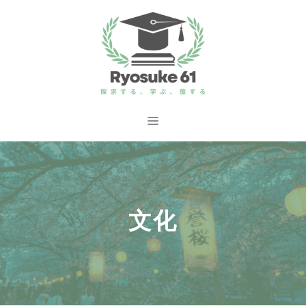
コ
ン
テ
ン
ツ
へ
メ
ス
ニ
キ
ッ
ュ
プ
文化
ー