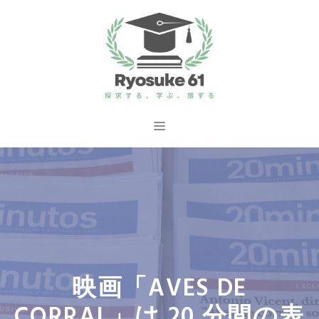
コ
ン
テ
ン
ツ
へ
メ
ス
ニ
キ
ッ
ュ
プ
ー
映画「AVES DE
CORRAL」は 20 分間の表