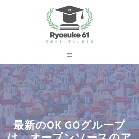
コ
ン
テ
ン
ツ
へ
メ
ス
ニ
キ
ッ
ュ
プ
ー
最新のOK GOグループ
は、オープンソースのア