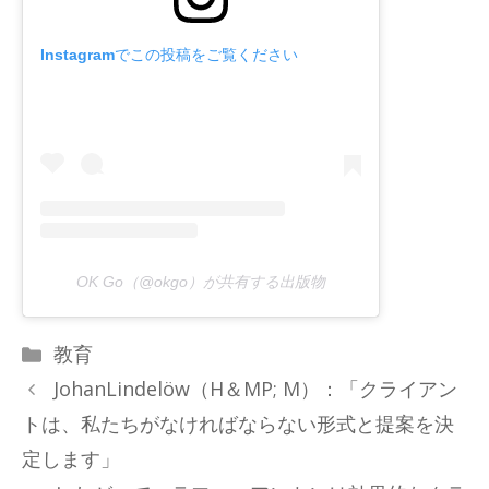
Instagramでこの投稿をご覧ください
OK Go（@okgo）が共有する出版物
カ
教育
テ
JohanLindelöw（H＆MP; M）：「クライアン
ゴ
トは、私たちがなければならない形式と提案を決
リ
定します」
ー