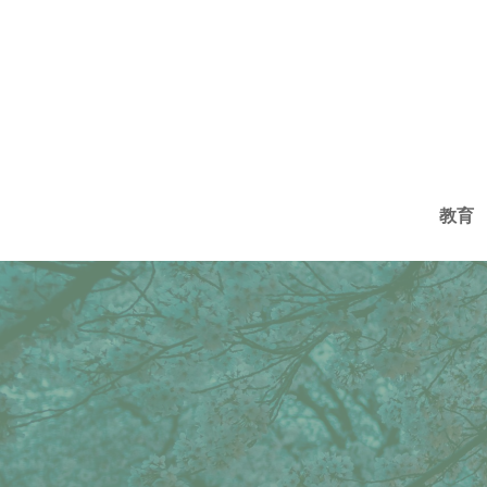
コ
ン
テ
ン
ツ
へ
教育
ス
キ
ッ
プ