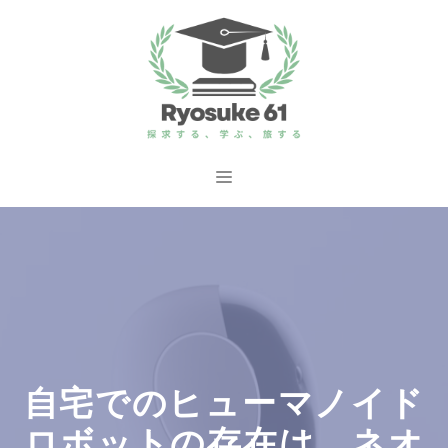
コ
ン
テ
ン
ツ
へ
メ
ス
ニ
キ
ッ
ュ
プ
ー
自宅でのヒューマノイド
ロボットの存在は、ネオ