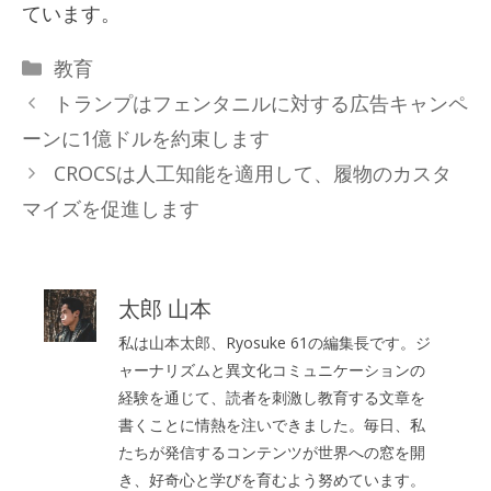
ています。
カ
教育
テ
トランプはフェンタニルに対する広告キャンペ
ゴ
ーンに1億ドルを約束します
リ
CROCSは人工知能を適用して、履物のカスタ
ー
マイズを促進します
太郎 山本
私は山本太郎、Ryosuke 61の編集長です。ジ
ャーナリズムと異文化コミュニケーションの
経験を通じて、読者を刺激し教育する文章を
書くことに情熱を注いできました。毎日、私
たちが発信するコンテンツが世界への窓を開
き、好奇心と学びを育むよう努めています。