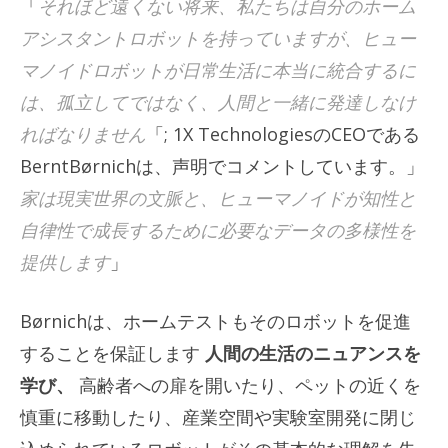
「
それほど遠くない将来、私たちは自分のホーム
アシスタントロボットを持っていますが、ヒュー
マノイドロボットが日常生活に本当に統合するに
は、孤立してではなく、人間と一緒に発達しなけ
ればなりません
「; 1X TechnologiesのCEOである
BerntBørnichは、声明でコメントしています。」
家は現実世界の文脈と、ヒューマノイドが知性と
自律性で成長するために必要なデータの多様性を
提供します
」
Børnichは、ホームテストもそのロボットを促進
することを保証します
人間の生活のニュアンスを
学び、
高齢者への扉を開いたり、ペットの近くを
慎重に移動したり、産業空間や実験室開発に閉じ