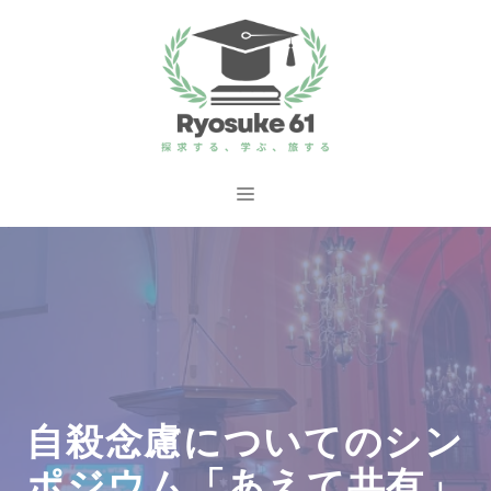
コ
ン
テ
ン
ツ
へ
メ
ス
ニ
キ
ッ
ュ
プ
ー
自殺念慮についてのシン
ポジウム「あえて共有」