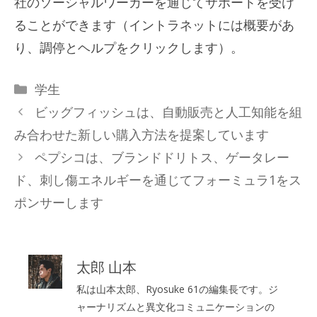
社のソーシャルワーカーを通じてサポートを受け
ることができます（イントラネットには概要があ
り、調停とヘルプをクリックします）。
カ
学生
テ
ビッグフィッシュは、自動販売と人工知能を組
ゴ
み合わせた新しい購入方法を提案しています
リ
ペプシコは、ブランドドリトス、ゲータレー
ー
ド、刺し傷エネルギーを通じてフォーミュラ1をス
ポンサーします
太郎 山本
私は山本太郎、Ryosuke 61の編集長です。ジ
ャーナリズムと異文化コミュニケーションの