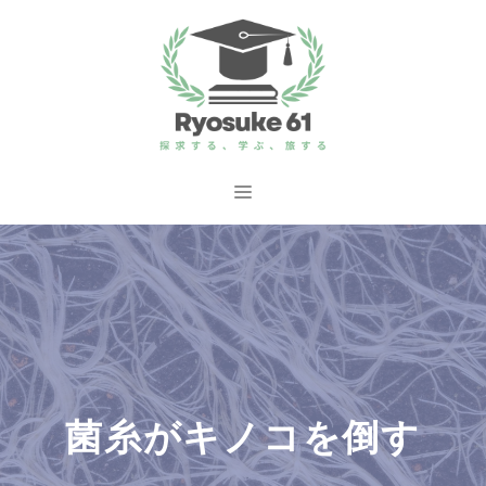
コ
ン
テ
ン
ツ
へ
メ
ス
ニ
キ
ッ
ュ
プ
ー
菌糸がキノコを倒す