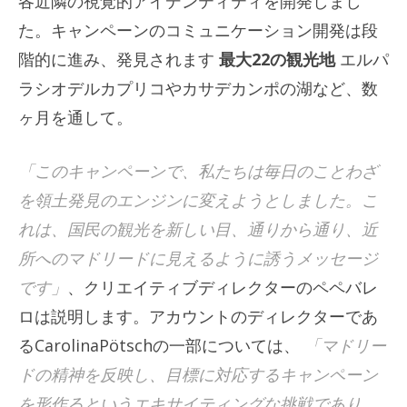
各近隣の視覚的アイデンティティを開発しまし
た。キャンペーンのコミュニケーション開発は段
階的に進み、発見されます
最大22の観光地
エルパ
ラシオデルカプリコやカサデカンポの湖など、数
ヶ月を通して。
「このキャンペーンで、私たちは毎日のことわざ
を領土発見のエンジンに変えようとしました。こ
れは、国民の観光を新しい目、通りから通り、近
所へのマドリードに見えるように誘うメッセージ
です」
、クリエイティブディレクターのペペバレ
ロは説明します。アカウントのディレクターであ
るCarolinaPötschの一部については、
「マドリー
ドの精神を反映し、目標に対応するキャンペーン
を形作るというエキサイティングな挑戦であり、