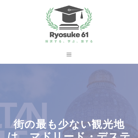
コ
ン
テ
ン
ツ
へ
メ
ス
ニ
キ
ッ
ュ
プ
ー
街の最も少ない観光地
は、マドリード・デステ