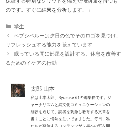
保証する特別なグリッドを備えた傾斜面を持つも
のです。すぐに結果を分析します。」
カ
学生
テ
ペプシペルーは夕日の色でそのロゴを見つけ、
ゴ
リフレッシュする能力を覚えています
リ
眠っている間に部屋を設計する、休息を改善す
ー
るためのイケアの行動
太郎 山本
私は山本太郎、Ryosuke 61の編集長です。ジ
ャーナリズムと異文化コミュニケーションの
経験を通じて、読者を刺激し教育する文章を
書くことに情熱を注いできました。毎日、私
たちが発信するコンテンツが世界への窓を開