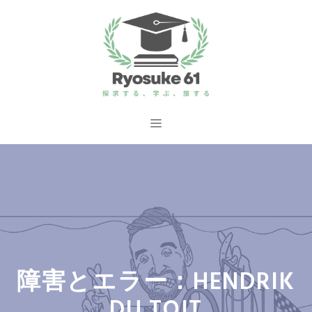
コ
ン
テ
ン
ツ
へ
メ
ス
ニ
キ
ッ
ュ
プ
ー
障害とエラー：HENDRIK
DU TOIT