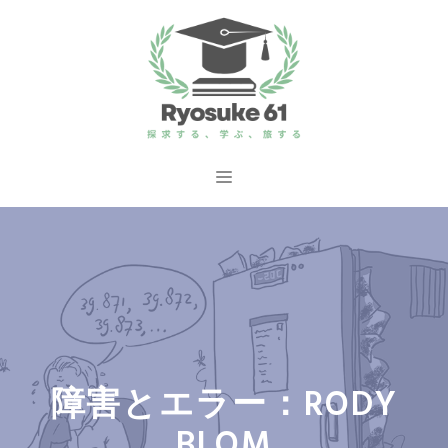
コ
ン
テ
ン
ツ
へ
メ
ス
ニ
キ
ッ
ュ
プ
ー
障害とエラー：RODY
BLOM