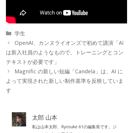
カ
学生
テ
OpenAI、カンヌライオンズで初めて講演「AI
ゴ
は新入社員のようなもので、トレーニングとコン
リ
テキストが必要です」
ー
Magnific の新しい短編「Candela」は、AI に
よって実現された新しい制作基準を反映していま
す
太郎 山本
私は山本太郎、Ryosuke 61の編集長です。ジ