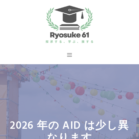
コ
ン
テ
ン
ツ
へ
メ
ス
ニ
キ
ッ
ュ
プ
ー
2026 年の AID は少し異
なります