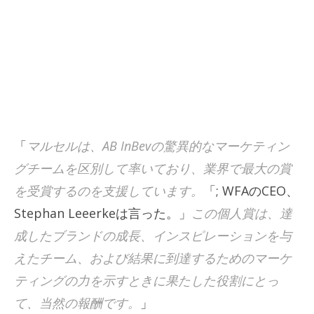
「
マルセルは、AB InBevの驚異的なマーケティン
グチームを区別して率いており、業界で最大の賞
を受賞するのを支援しています。
「; WFAのCEO、
Stephan Leeerkeは言った。」
この個人賞は、達
成したブランドの成長、インスピレーションを与
えたチーム、および結果に到達するためのマーケ
ティングの力を示すときに果たした役割にとっ
て、当然の報酬です。
」