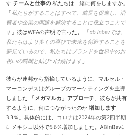
す
チームと仕事の
私たちは一緒に何をしますか。
「
私たちがすることはすべて、成長を促進し、消
費者や企業の問題を​​解決することに役立つことで
す
」彼はWFAの声明で言った。 「
ab inbevでは、
私たちはより多くの喜びで未来を創造することを
夢見ているので、私たちはブランドを世界中のお
祝いの瞬間と結びつけ続けます
」
彼らが連邦から指摘しているように、マルセル・
マーコンデスはグループのマーケティングを主導
しました
「メガマルカ」アプローチ
、彼らが共有
するように、何につながったのか
増加します
3.3％。具体的には、コロナは2024年の第2四半期
にメキシコ以外で5.6％増加しました。ABInBevに