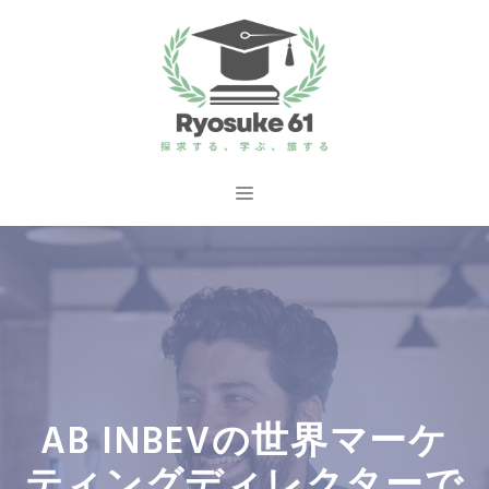
コ
ン
テ
ン
ツ
へ
メ
ス
ニ
キ
ッ
ュ
プ
ー
AB INBEVの世界マーケ
ティングディレクターで