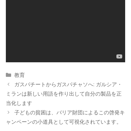
カ
教育
テ
ガスパチートからガスパチャソへ: ガルシア・
ゴ
ミランは新しい用語を作り出して自分の製品を正
リ
当化します
ー
子どもの貧困は、バリア財団によるこの啓発キ
ャンペーンの小道具として可視化されています。