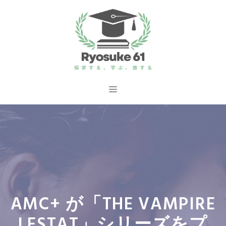
コ
ン
テ
ン
ツ
へ
メ
ス
ニ
キ
ッ
ュ
プ
ー
AMC+ が「THE VAMPIRE
LESTAT」シリーズをプ