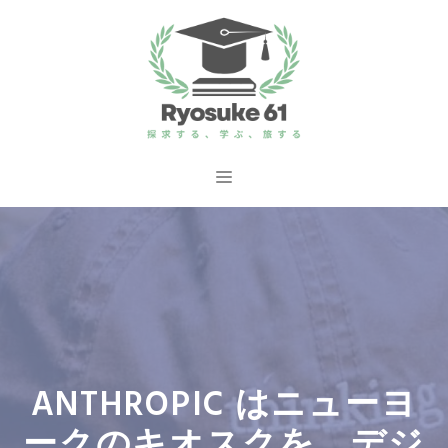
コ
ン
テ
ン
ツ
へ
メ
ス
ニ
キ
ッ
ュ
プ
ー
ANTHROPIC はニューヨ
ークのキオスクを、デジ