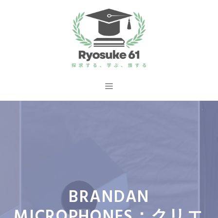
コ
ン
テ
ン
ツ
へ
メ
ス
ニ
キ
ッ
ュ
プ
ー
BRANDAN
MICROPHONES：クリエ