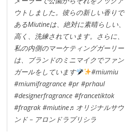
メーラーで公園からそれをノックア
ウトしました。彼らの新しい香りで
あるMiutineは、絶対に素晴らしい、
高く、洗練されています。さらに、
私の内側のマーケティングガーリー
は、ブランドのミニマイクでファン
ガールをしています
#miumiu
#miumifragrance #pr #prhaul
#designerfragrance #francetiktok
#fragrak #miutine♬オリジナルサウ
ンド – アロンドラプリシラ