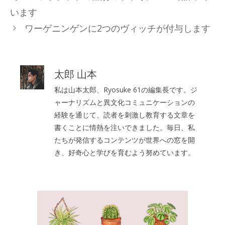
リ
います
ー
ワーゲニンゲンに2つのヴィッチが付与します
太郎 山本
私は山本太郎、Ryosuke 61の編集長です。ジ
ャーナリズムと異文化コミュニケーションの
経験を通じて、読者を刺激し教育する文章を
書くことに情熱を注いできました。毎日、私
たちが発信するコンテンツが世界への窓を開
き、好奇心と学びを育むよう努めています。