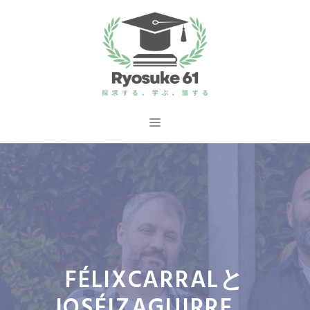
コ
ン
テ
ン
ツ
へ
メ
ス
ニ
キ
ッ
ュ
プ
ー
FÉLIXCARRALと
JOSÉIZAGUIRRE、