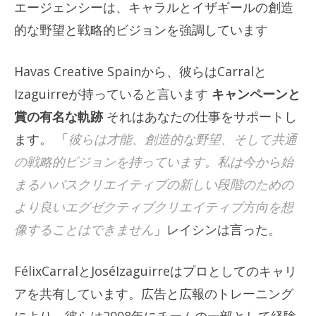
エージェンシーは、キャラルとイザギールの創造
的な野望と戦略的ビジョンを強調しています
Havas Creative Spainから、彼らはCarralと
Izaguirreが持っていると言います
キャンペーンと
賞の有名な軌跡
それはあなたの仕事をサポートし
ます。 「
彼らは才能、創造的な野望、そして共通
の戦略的ビジョンを持っています。私は今から始
まるハバスクリエイティブの新しい段階のための
より良いエグゼクティブクリエイティブ方向を想
像することはできません
」レイシンは言った。
FélixCarralとJoséIzaguirreはプロとしてのキャリ
アを共有しています。広告と広報のトレーニング
により、彼らは2008年にチームの一部として経験