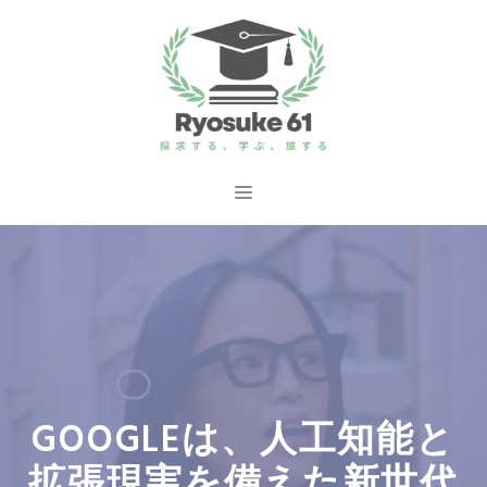
コ
ン
テ
ン
ツ
へ
メ
ス
ニ
キ
ッ
ュ
プ
ー
GOOGLEは、人工知能と
拡張現実を備えた新世代