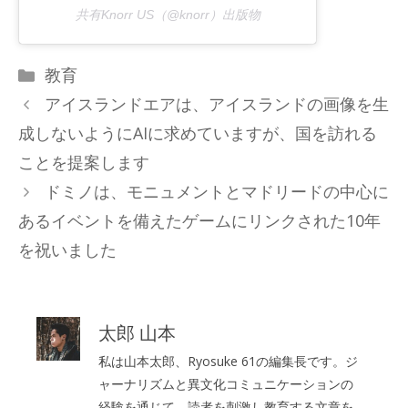
共有Knorr US（@knorr）出版物
カ
教育
テ
アイスランドエアは、アイスランドの画像を生
ゴ
成しないようにAIに求めていますが、国を訪れる
リ
ことを提案します
ー
ドミノは、モニュメントとマドリードの中心に
あるイベントを備えたゲームにリンクされた10年
を祝いました
太郎 山本
私は山本太郎、Ryosuke 61の編集長です。ジ
ャーナリズムと異文化コミュニケーションの
経験を通じて、読者を刺激し教育する文章を