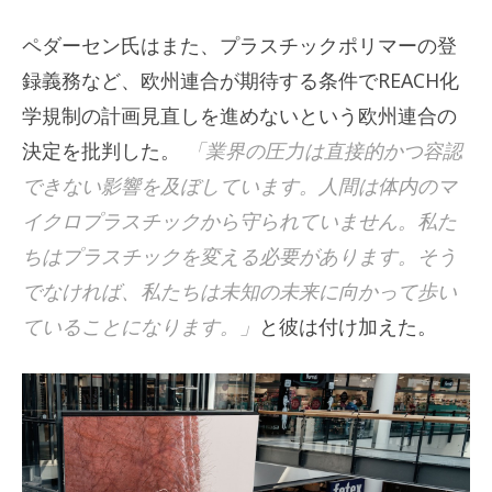
ペダーセン氏はまた、プラスチックポリマーの登
録義務など、欧州連合が期待する条件でREACH化
学規制の計画見直しを進めないという欧州連合の
決定を批判した。
「業界の圧力は直接的かつ容認
できない影響を及ぼしています。人間は体内のマ
イクロプラスチックから守られていません。私た
ちはプラスチックを変える必要があります。そう
でなければ、私たちは未知の未来に向かって歩い
ていることになります。」
と彼は付け加えた。