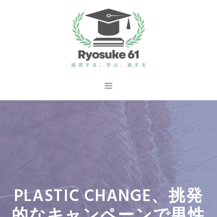
コ
ン
テ
ン
ツ
へ
メ
ス
ニ
キ
ッ
ュ
プ
ー
PLASTIC CHANGE、挑発
的なキャンペーンで男性