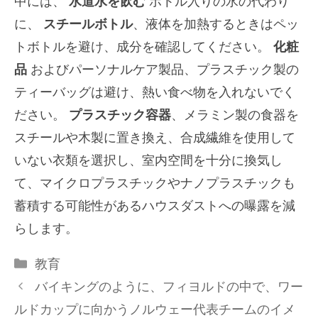
中には、
水道水を飲む
ボトル入りの水の代わり
に、
スチールボトル
、液体を加熱するときはペッ
トボトルを避け、成分を確認してください。
化粧
品
およびパーソナルケア製品、プラスチック製の
ティーバッグは避け、熱い食べ物を入れないでく
ださい。
プラスチック容器
、メラミン製の食器を
スチールや木製に置き換え、合成繊維を使用して
いない衣類を選択し、室内空間を十分に換気し
て、マイクロプラスチックやナノプラスチックも
蓄積する可能性があるハウスダストへの曝露を減
らします。
カ
教育
テ
バイキングのように、フィヨルドの中で、ワー
ゴ
ルドカップに向かうノルウェー代表チームのイメ
リ