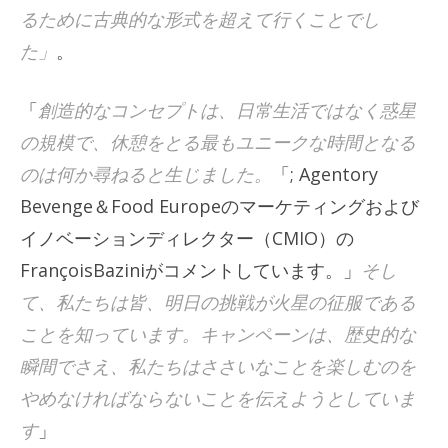
るために古典的な形式を超えて行くことでし
た」
。
「
創造的なコンセプトは、日常生活ではなく惑星
の規模で、休憩をとる最もユニークな時間となる
のは何か尋ねると生じました。
「; Agentory
Bevenge＆Food Europeのマーケティングおよび
イノベーションディレクター（CMIO）の
FrançoisBaziniがコメントしています。」
そし
て、私たちは皆、明日の挑戦が火星の征服である
ことを知っています。キャンペーンは、歴史的な
瞬間でさえ、私たちはささいなことを楽しむのを
やめなければならないことを伝えようとしていま
す
」