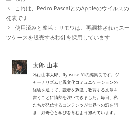
テ
これは、Pedro PascalとのAppleのウイルスの
ゴ
発表です
リ
使用済みと摩耗：リモワは、再調整されたスー
ー
ツケースを販売する秒針を採用しています
太郎 山本
私は山本太郎、Ryosuke 61の編集長です。ジ
ャーナリズムと異文化コミュニケーションの
経験を通じて、読者を刺激し教育する文章を
書くことに情熱を注いできました。毎日、私
たちが発信するコンテンツが世界への窓を開
き、好奇心と学びを育むよう努めています。