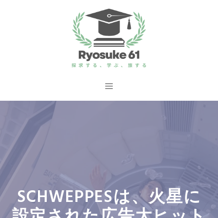
コ
ン
テ
ン
ツ
へ
メ
ス
ニ
キ
ッ
ュ
プ
ー
SCHWEPPESは、火星に
設定された広告大ヒット