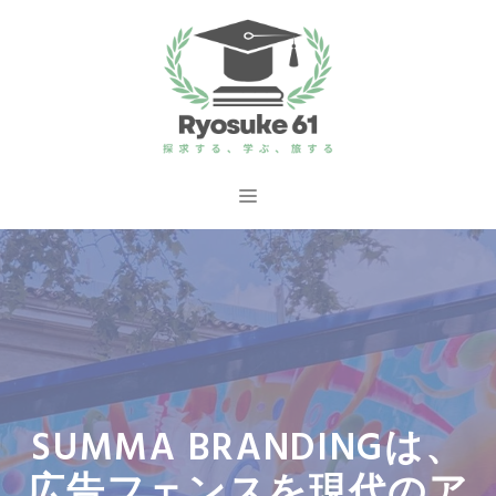
コ
ン
テ
ン
ツ
へ
メ
ス
ニ
キ
ッ
ュ
プ
ー
SUMMA BRANDINGは、
広告フェンスを現代のア