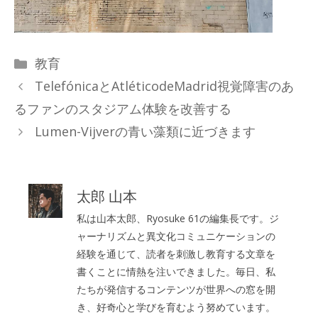
カ
教育
テ
TelefónicaとAtléticodeMadrid視覚障害のあ
ゴ
るファンのスタジアム体験を改善する
リ
Lumen-Vijverの青い藻類に近づきます
ー
太郎 山本
私は山本太郎、Ryosuke 61の編集長です。ジ
ャーナリズムと異文化コミュニケーションの
経験を通じて、読者を刺激し教育する文章を
書くことに情熱を注いできました。毎日、私
たちが発信するコンテンツが世界への窓を開
き、好奇心と学びを育むよう努めています。