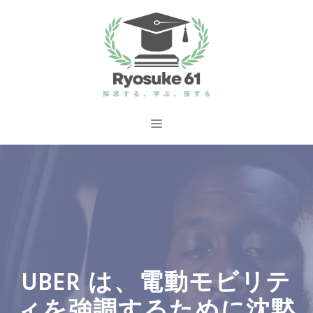
コ
ン
テ
ン
ツ
へ
メ
ス
ニ
キ
ッ
ュ
プ
ー
UBER は、電動モビリテ
ィを強調するために沈黙