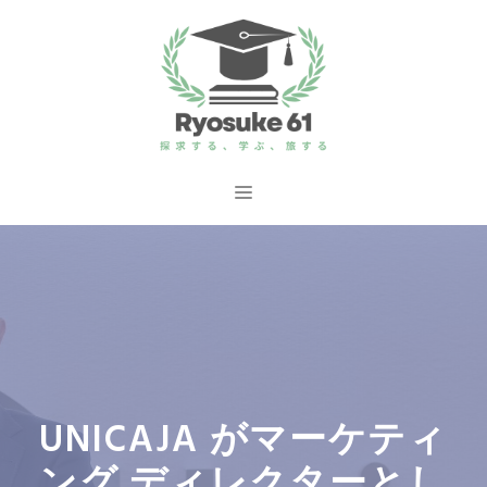
コ
ン
テ
ン
ツ
へ
メ
ス
ニ
キ
ッ
ュ
プ
ー
UNICAJA がマーケティ
ング ディレクターとし