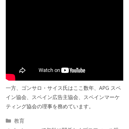
一方、ゴンサロ・サイス氏はここ数年、APG スペ
イン協会、スペイン広告主協会、スペインマーケ
ティング協会の理事を務めています。
カ
教育
テ