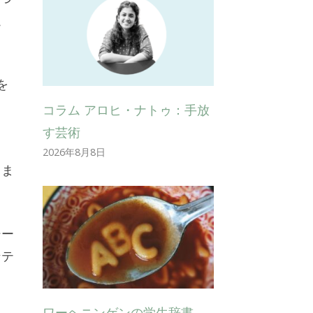
こ
を
コラム アロヒ・ナトゥ：手放
。
す芸術
2026年8月8日
しま
シー
ンテ
ワーヘニンゲンの学生辞書