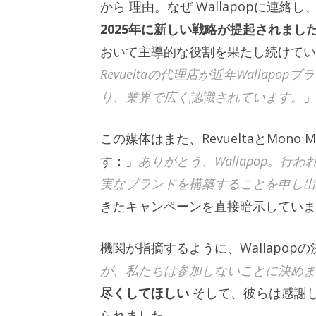
から
理由
。
なぜ
Wallapopに連
2025年に新しい戦略が提起されまし
おいて主導的な役割を果たし続けてい
Revueltaの代理店​​が近年Wall
り、業界で広く認識されています。
」
この媒体はまた、RevueltaとMon
す：」
ありがとう、Wallapop。
実なブランドを構築することを申し出
きたキャンペーンを直接暗示していま
機関が指摘するように、Wallapop
が、私たちは参加しないことに決めま
尽くしてほしい
そして、彼らは感謝
られました。