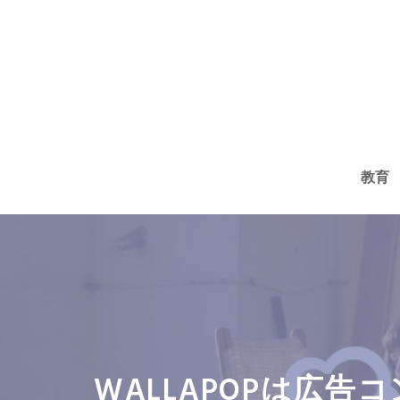
コ
ン
テ
ン
ツ
へ
教育
ス
キ
ッ
プ
WALLAPOPは広