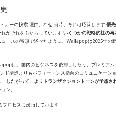
変更
ートナーの検索
理由
。
なぜ
当時、それは応答します
優先
それがそれをもたらしています
いくつかの戦略的柱の再
ースの冒頭で述べたように、Wallapopは2025年の
lapopは、国内のビジネスを後押ししたり、プレミアム
ンド構造よりもパフォーマンス指向のコミュニケーシ
す。
したがって、よりトランザクショントーンが予想さ
ション。
更するプロセスに没頭しています