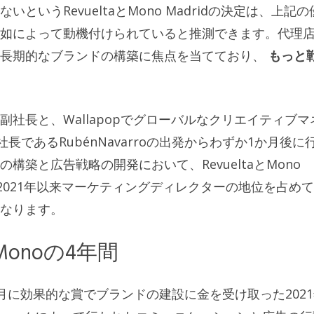
いうRevueltaとMono Madridの決定は、上記の
如によって動機付けられていると推測できます。代理
と長期的なブランドの構築に焦点を当てており、
もっと
社長と、Wallapopでグローバルなクリエイティブマ
副社長であるRubénNavarroの出発からわずか1か月後に
築と広告戦略の開発において、RevueltaとMono
 2021年以来マーケティングディレクターの地位を占め
なります。
a、Monoの4年間
、昨年10月に効果的な賞でブランドの建設に金を受け取った202