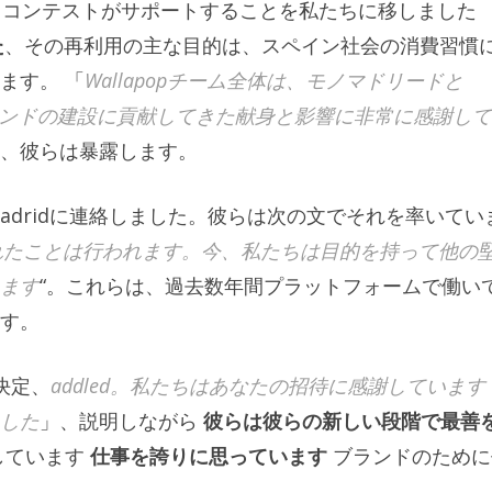
絡し、コンテストがサポートすることを私たちに移しました
た
、その再利用の主な目的は、スペイン社会の消費習慣
ます。 「
Wallapopチーム全体は、モノマドリードと
apopブランドの建設に貢献してきた献身と影響に非常に感謝し
、彼らは暴露します。
o Madridに連絡しました。彼らは次の文でそれを率いてい
行われたことは行われます。今、私たちは目的を持って他の
ます
“。これらは、過去数年間プラットフォームで働い
す。
の決定、
addled。私たちはあなたの招待に感謝しています
した
」、説明しながら
彼らは彼らの新しい段階で最善
しています
仕事を誇りに思っています
ブランドのために