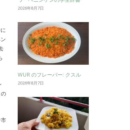
2026年8月7日
特に
ベン
去
ら
WUR のフレーバー: クスル
2026年8月7日
ン
この
告市