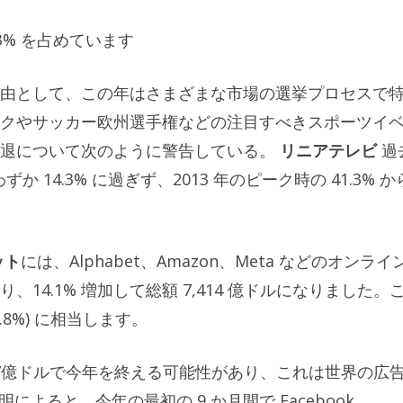
3% を占めています
由として、この年はさまざまな市場の選挙プロセスで
クやサッカー欧州選手権などの注目すべきスポーツイ
衰退について次のように警告している。
リニアテレビ
過
 14.3% に過ぎず、2013 年のピーク時の 41.3% か
ット
には、Alphabet、Amazon、Meta などのオンライ
14.1% 増加して総額 7,414 億ドルになりました。
8.8%) に相当します。
27億ドルで今年を終える可能性があり、これは世界の広
説明によると、今年の最初の 9 か月間で Facebook、