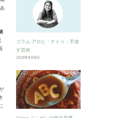
であ
第
成
コラム アロヒ・ナトゥ：手放
長
す芸術
2026年8月8日
が
き
に
ワーヘニンゲンの学生辞書