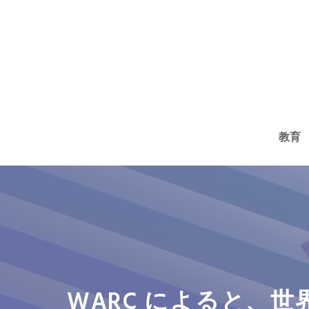
コ
ン
テ
ン
ツ
へ
教育
ス
キ
ッ
プ
WARC によると、世界の