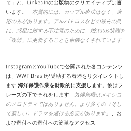
て
」と、LinkedInの出版物のクリエイティブは言
います。」
本質的には、カップル療法はなく、適
応のみがあります。アルバトロスなどの最古の鳥
は、惑星に対する不注意のために、婚status状態を
「複雑」に更新することを余儀なくされています
「
InstagramとYouTubeで公開された各コンテンツ
は、WWF Brasilが奨励する着陸をリダイレクトし
ます
海洋保護作業を財政的に支援します
。彼はフ
レーズの下でそれをします」
気候危機はメキシコ
のメロドラマではありません。より多くの（そし
て新しい）ドラマを避ける必要があります
」、お
よび寄付への寄付への簡単なアクセス。