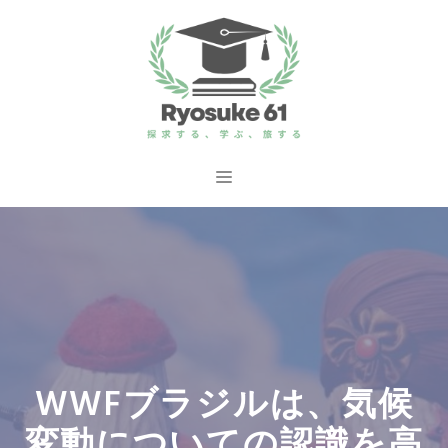
コ
ン
テ
ン
ツ
へ
メ
ス
ニ
キ
ッ
ュ
プ
ー
WWFブラジルは、気候
変動についての認識を高