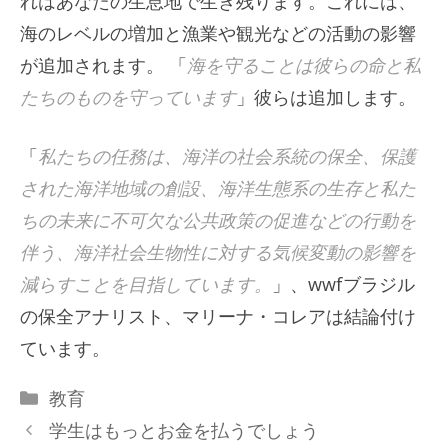
れはあなたの生息地で生き残ります。これには、
海のレベルの増加と漁業や観光などの活動の影響
が追加されます。 「
海を守ることは彼らの命と私
たちのものを守っています
」彼らは追加します。
「
私たちの任務は、海洋の社会系統の保全、保護
された海洋地域の創設、海洋生態系の生存と私た
ちの未来に不可欠な公共政策の促進などの行動を
伴う、海洋社会生物性に対する気候変動の影響を
減らすことを目指しています。
」、wwfブラジル
の保全アナリスト、マリーナ・コレアは結論付け
ています。
カ
教育
テ
学生はもっとお金を払うでしょう
ゴ