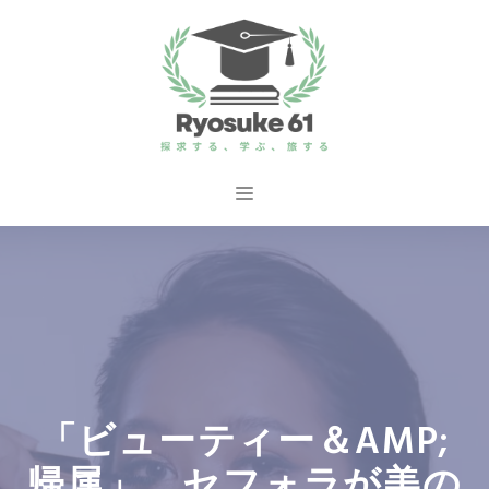
コ
ン
テ
ン
ツ
へ
メ
ス
ニ
キ
ッ
ュ
プ
ー
「ビューティー＆AMP;
帰属」、セフォラが美の