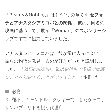
「Beauty＆Nobling」はもう1つの章です
セフォ
ラとアナスタシアミコバとの関係、
彼は、同名の
映画に基づいて、展示「Woman」のスポンサーシ
ップですでに協力していました。
アナスタシア・ミコバは、彼が常に人々に会い、
彼らの物語を発見するのが好きだったと説明しま
した。 「
映画の撮影中、私は金持ちで多様で敏感
なことを知覚することができました
」;指摘した。
カ
教育
テ
靴下、キャンドル、クッキーで：したがって、
ゴ
サンパブリリトを祝う代理店
リ