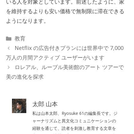
いる人を対象としています。前述したように、家
を維持するよりも安い価格で無制限に滞在できる
ようになります。
カ
教育
テ
Netflix の広告付きプランには世界中で 7,000
ゴ
万人の月間アクティブ ユーザーがいます
リ
ロレアル、ルーブル美術館のアート ツアーで
ー
美の進化を探求
太郎 山本
私は山本太郎、Ryosuke 61の編集長です。ジ
ャーナリズムと異文化コミュニケーションの
経験を通じて、読者を刺激し教育する文章を