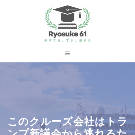
コ
ン
テ
ン
ツ
へ
メ
ス
ニ
キ
ッ
ュ
プ
ー
このクルーズ会社はトラ
ンプ新議会から逃れるた