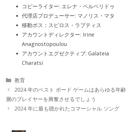
コピーライター: エレナ・ペルペリドゥ
代理店プロデューサー: マノリス・マタ
移動ボス：スピロス・ラプティス
アカウントディレクター: Irine
Anagnostopoulou
アカウントエグゼクティブ: Galateia
Charatsi
カ
教育
テ
2024 年のベスト ボード ゲームはあらゆる年齢
ゴ
層のプレイヤーを興奮させるでしょう
リ
2024 年に最も聴かれたコマーシャル ソング
ー