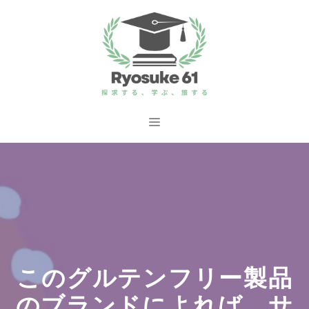
コ
ン
テ
ン
ツ
へ
メ
ス
ニ
キ
ッ
ュ
プ
ー
このグルテンフリー製品
のブランドによれば、サ