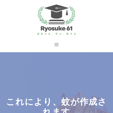
コ
ン
テ
ン
ツ
へ
メ
ス
ニ
キ
ッ
ュ
プ
ー
これにより、蚊が作成さ
れます