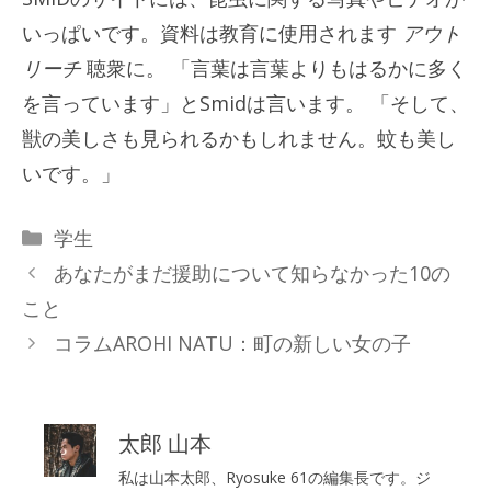
いっぱいです。資料は教育に使用されます
アウト
リーチ
聴衆に。 「言葉は言葉よりもはるかに多く
を言っています」とSmidは言います。 「そして、
獣の美しさも見られるかもしれません。蚊も美し
いです。」
カ
学生
テ
あなたがまだ援助について知らなかった10の
ゴ
こと
リ
コラムAROHI NATU：町の新しい女の子
ー
太郎 山本
私は山本太郎、Ryosuke 61の編集長です。ジ