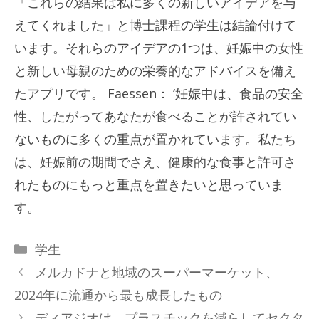
「これらの結果は私に多くの新しいアイデアを与
えてくれました」と博士課程の学生は結論付けて
います。それらのアイデアの1つは、妊娠中の女性
と新しい母親のための栄養的なアドバイスを備え
たアプリです。 Faessen： ‘妊娠中は、食品の安全
性、したがってあなたが食べることが許されてい
ないものに多くの重点が置かれています。私たち
は、妊娠前の期間でさえ、健康的な食事と許可さ
れたものにもっと重点を置きたいと思っていま
す。
カ
学生
テ
メルカドナと地域のスーパーマーケット、
ゴ
2024年に流通から最も成長したもの
リ
ディアジオは、プラスチックを減らしてセクタ