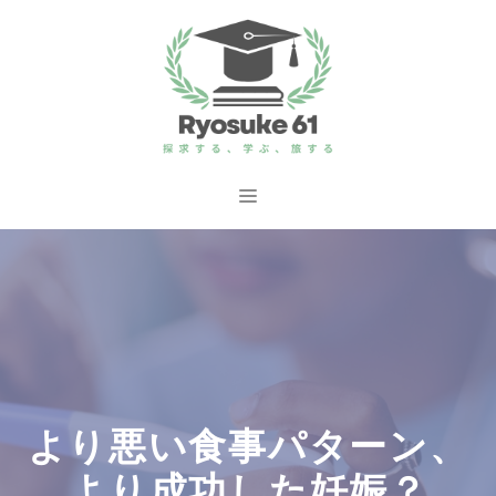
コ
ン
テ
ン
ツ
へ
メ
ス
ニ
キ
ッ
ュ
プ
ー
より悪い食事パターン、
より成功した妊娠？