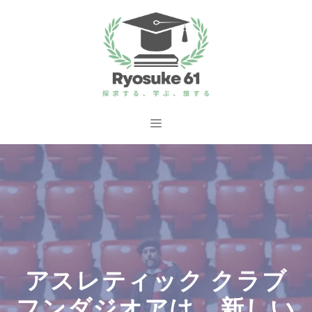
コ
ン
テ
ン
ツ
へ
メ
ス
ニ
キ
ッ
ュ
プ
ー
アスレティック クラブ
フンダジオアは、新しい