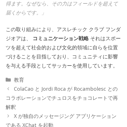
得ます。なぜなら、その力はフィールドを超えて
届くからです。」
この取り組みにより、アスレチック クラブ フンダ
ジオアは、
コミュニケーション戦略
それはスポー
ツを超えて社会的および文化的領域に自らを位置
づけることを目指しており、コミュニティに影響
を与える手段としてサッカーを使用しています。
カ
教育
テ
ColaCao と Jordi Roca が Rocambolesc との
ゴ
コラボレーションでチュロスをチョコレートで再
リ
解釈
ー
X が独自のメッセージング アプリケーション
である XChat を起動